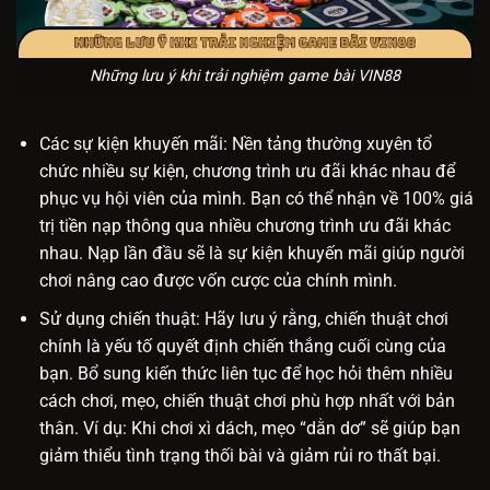
Những lưu ý khi trải nghiệm game bài VIN88
Các sự kiện khuyến mãi: Nền tảng thường xuyên tổ
chức nhiều sự kiện, chương trình ưu đãi khác nhau để
phục vụ hội viên của mình. Bạn có thể nhận về 100% giá
trị tiền nạp thông qua nhiều chương trình ưu đãi khác
nhau. Nạp lần đầu sẽ là sự kiện khuyến mãi giúp người
chơi nâng cao được vốn cược của chính mình.
Sử dụng chiến thuật: Hãy lưu ý rằng, chiến thuật chơi
chính là yếu tố quyết định chiến thắng cuối cùng của
bạn. Bổ sung kiến thức liên tục để học hỏi thêm nhiều
cách chơi, mẹo, chiến thuật chơi phù hợp nhất với bản
thân. Ví dụ: Khi chơi xì dách, mẹo “dằn dơ” sẽ giúp bạn
giảm thiểu tình trạng thối bài và giảm rủi ro thất bại.