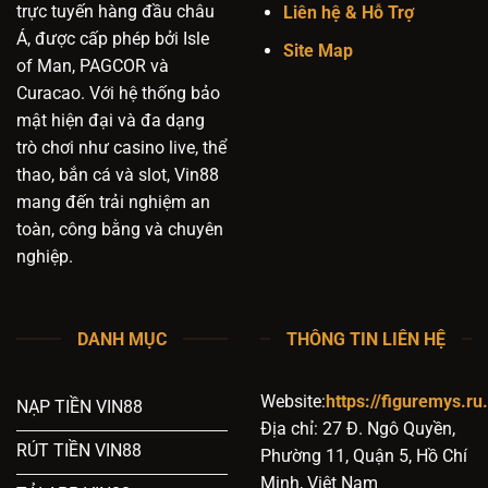
trực tuyến hàng đầu châu
Liên hệ & Hỗ Trợ
Á, được cấp phép bởi Isle
Site Map
of Man, PAGCOR và
Curacao. Với hệ thống bảo
mật hiện đại và đa dạng
trò chơi như casino live, thể
thao, bắn cá và slot, Vin88
mang đến trải nghiệm an
toàn, công bằng và chuyên
nghiệp.
DANH MỤC
THÔNG TIN LIÊN HỆ
Website:
https://figuremys.ru
NẠP TIỀN VIN88
Địa chỉ: 27 Đ. Ngô Quyền,
RÚT TIỀN VIN88
Phường 11, Quận 5, Hồ Chí
Minh, Việt Nam