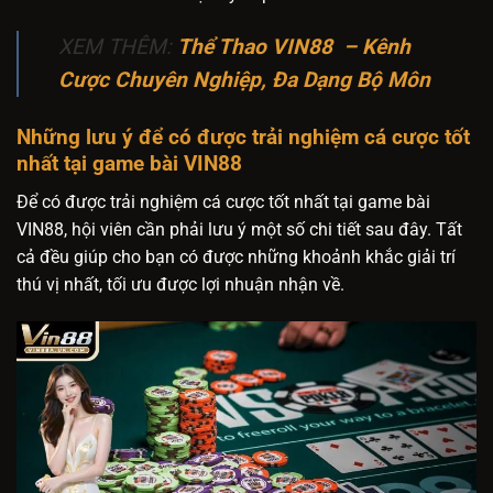
XEM THÊM:
Thể Thao VIN88 – Kênh
Cược Chuyên Nghiệp, Đa Dạng Bộ Môn
Những lưu ý để có được trải nghiệm cá cược tốt
nhất tại game bài VIN88
Để có được trải nghiệm cá cược tốt nhất tại game bài
VIN88, hội viên cần phải lưu ý một số chi tiết sau đây. Tất
cả đều giúp cho bạn có được những khoảnh khắc giải trí
thú vị nhất, tối ưu được lợi nhuận nhận về.