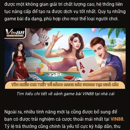
được một không gian giải trí chất lượng cao, hệ thống liên
tục nâng cấp để tạo ra được dịch vụ tốt nhất. Quy tụ những
game bài đa dạng, phù hợp cho mọi thể loại người chơi.
Tìm hiểu chi tiết về sảnh game bài VIN88 tại nhà cái
Ngoài ra, nhiều tính năng mới lạ cũng được bổ sung để
bạn có được trải nghiệm cá cược thoải mái nhất tại
VIN88
.
Tỷ lệ trả thưởng cũng chính là yếu tố cực kỳ hấp dẫn, thu