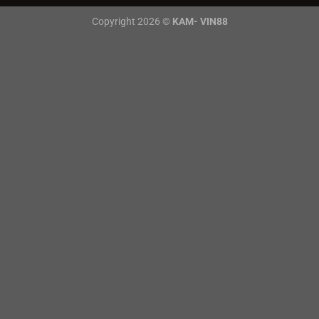
Copyright 2026 ©
KAM- VIN88