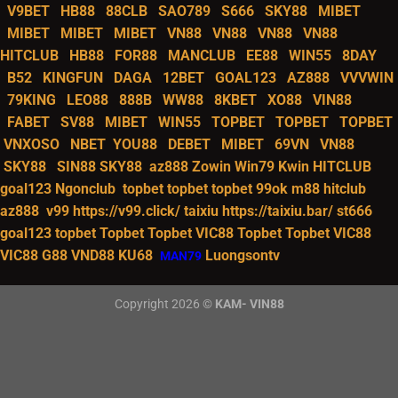
V9BET
HB88
88CLB
SAO789
S666
SKY88
MIBET
MIBET
MIBET
MIBET
VN88
VN88
VN88
VN88
HITCLUB
HB88
FOR88
MANCLUB
EE88
WIN55
8DAY
B52
KINGFUN
DAGA
12BET
GOAL123
AZ888
VVVWIN
79KING
LEO88
888B
WW88
8KBET
XO88
VIN88
FABET
SV88
MIBET
WIN55
TOPBET
TOPBET
TOPBET
VNXOSO
NBET
YOU88
DEBET
MIBET
69VN
VN88
SKY88
SIN88
SKY88
az888
Zowin
Win79
Kwin
HITCLUB
goal123
Ngonclub
topbet
topbet
topbet
99ok
m88
hitclub
az888
v99
https://v99.click/
taixiu
https://taixiu.bar/
st666
goal123
topbet
Topbet
Topbet
VIC88
Topbet
Topbet
VIC88
VIC88
G88
VND88
KU68
Luongsontv
MAN79
Copyright 2026 ©
KAM- VIN88