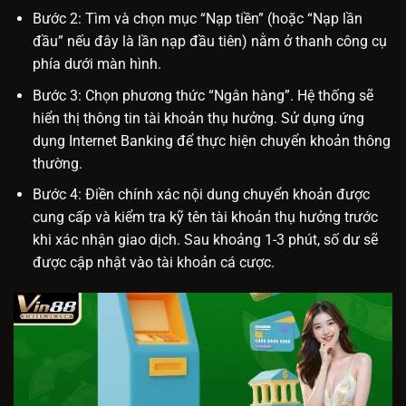
Bước 2: Tìm và chọn mục “Nạp tiền” (hoặc “Nạp lần
đầu” nếu đây là lần nạp đầu tiên) nằm ở thanh công cụ
phía dưới màn hình.
Bước 3: Chọn phương thức “Ngân hàng”. Hệ thống sẽ
hiển thị thông tin tài khoản thụ hưởng. Sử dụng ứng
dụng Internet Banking để thực hiện chuyển khoản thông
thường.
Bước 4: Điền chính xác nội dung chuyển khoản được
cung cấp và kiểm tra kỹ tên tài khoản thụ hưởng trước
khi xác nhận giao dịch. Sau khoảng 1-3 phút, số dư sẽ
được cập nhật vào tài khoản cá cược.