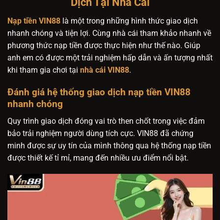
Dịch Tại Nhà Cái
Nạp tiền VIN88
là một trong những hình thức giao dịch
nhanh chóng và tiện lợi. Cùng nhà cái tham khảo nhanh về
phương thức nạp tiền được thực hiện như thế nào. Giúp
anh em có được một trải nghiệm hấp dẫn và ấn tượng nhất
khi tham gia chơi tại
nhà cái VIN88
.
Đánh giá hệ thống giao dịch nạp tiền VIN88
nhanh chóng
Quy trình giao dịch đóng vai trò then chốt trong việc đảm
bảo trải nghiệm người dùng tích cực. VIN88 đã chứng
minh được sự uy tín của mình thông qua hệ thống nạp tiền
được thiết kế tỉ mỉ, mang đến nhiều ưu điểm nổi bật.