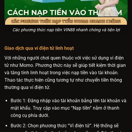
Các phương thức nạp tiền VIN88 nhanh chóng và tiện lợi
Giao dịch qua ví điện tử linh hoạt
Với những người chơi quen thuộc với việc sử dụng ví điện
tử như Momo. Phương thức này sẽ giúp tiết kiệm thời gian
và tăng tính linh hoạt trong việc nạp tiền vào tài khoản.
Thao tác thực hiện cũng tương tự như chuyển tiền thông
thường qua ví điện tử.
Bước 1: Đăng nhập vào tài khoản bằng tên tài khoản và
mật khẩu. Truy cập vào mục “Nạp tiền” nằm ở thanh
công cụ phía dưới.
Bước 2: Chọn phương thức “Ví điện tử”. Hệ thống sẽ