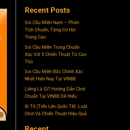
Recent Posts
Soi Cầu Miền Nam – Phân
Tích Chuẩn, Tăng Cơ Hội
Trúng Cao
Soi Cầu Miền Trung Chuẩn
Xác Với 5 Chiến Thuật Từ Cao
Thủ
Soi Cầu Miền Bắc Chính Xác
Nhất Hiện Nay Tại VIN88
Liêng Là Gì? Hướng Dẫn Chơi
Chuẩn Tại VIN88 Dễ Hiểu
Xì Tố (Tiến Lên Quốc Tế): Luật
Chơi Và Chiến Thuật Hiệu Quả
Recent