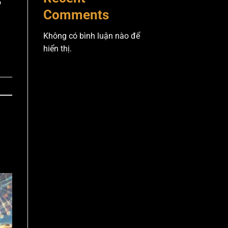
o
Comments
Không có bình luận nào để
hiển thị.