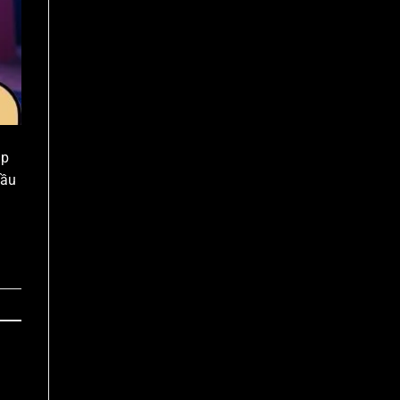
áp
cầu