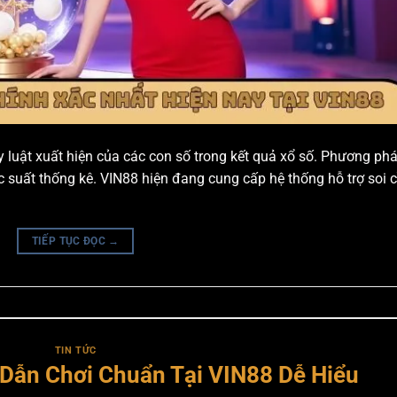
y luật xuất hiện của các con số trong kết quả xổ số. Phương ph
ác suất thống kê. VIN88 hiện đang cung cấp hệ thống hỗ trợ soi 
TIẾP TỤC ĐỌC
→
TIN TỨC
 Dẫn Chơi Chuẩn Tại VIN88 Dễ Hiểu