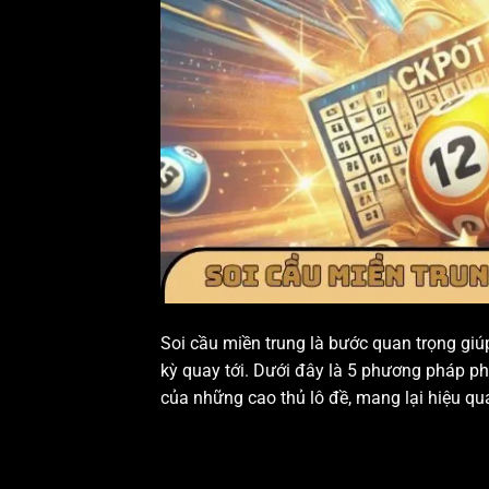
Soi cầu miền trung là bước quan trọng gi
kỳ quay tới. Dưới đây là 5 phương pháp ph
của những cao thủ lô đề, mang lại hiệu quả