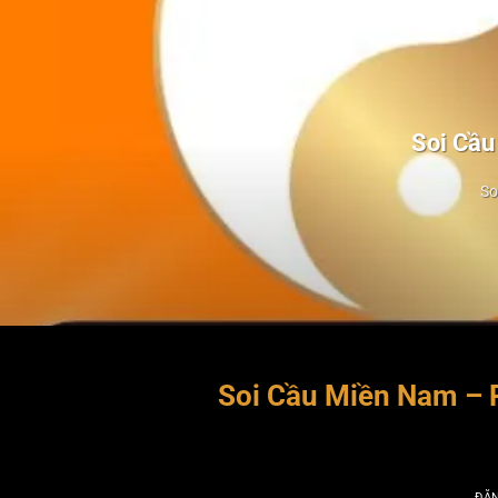
Soi Cầu
So
Soi Cầu Miền Nam – 
ĐĂ