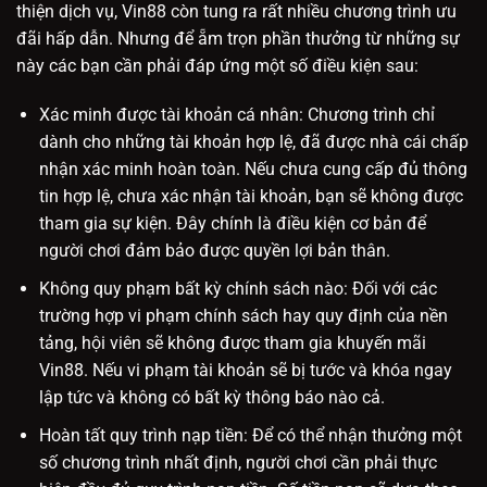
thiện dịch vụ, Vin88 còn tung ra rất nhiều chương trình ưu
đãi hấp dẫn. Nhưng để ẵm trọn phần thưởng từ những sự
này các bạn cần phải đáp ứng một số điều kiện sau:
Xác minh được tài khoản cá nhân: Chương trình chỉ
dành cho những tài khoản hợp lệ, đã được nhà cái chấp
nhận xác minh hoàn toàn. Nếu chưa cung cấp đủ thông
tin hợp lệ, chưa xác nhận tài khoản, bạn sẽ không được
tham gia sự kiện. Đây chính là điều kiện cơ bản để
người chơi đảm bảo được quyền lợi bản thân.
Không quy phạm bất kỳ chính sách nào: Đối với các
trường hợp vi phạm chính sách hay quy định của nền
tảng, hội viên sẽ không được tham gia khuyến mãi
Vin88. Nếu vi phạm tài khoản sẽ bị tước và khóa ngay
lập tức và không có bất kỳ thông báo nào cả.
Hoàn tất quy trình nạp tiền: Để có thể nhận thưởng một
số chương trình nhất định, người chơi cần phải thực