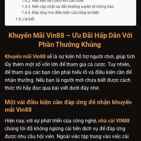
Nên liên hệ CSKH khi cần thiết
Nên cập nhật ưu đãi thường xuyên từ thông báo
Đáp ứng mọi điều kiện của từng sự kiện
Lời kết
Khuyến Mãi Vin88 – Ưu Đãi Hấp Dẫn Với
Phần Thưởng Khủng
Khuyến mãi Vin88
sẽ là sự kiện hỗ trợ người chơi, giúp tích
lũy thêm một số vốn lớn để tham gia cá cược. Tuy nhiên,
để tham gia các bạn cần phải hiểu rõ và điều kiện cần để
nhận thưởng. Nếu bạn là người mới chưa biết được cách
thức thì hãy đọc qua bài viết dưới đây nhé.
Một vài điều kiện cần đáp ứng để nhận khuyến
mãi Vin88
Hiện nay, với sự phát triển của công nghệ,
nhà cái VIN88
chúng tôi đã không ngừng cải tiến dịch vụ để đáp ứng
được nhu cầu hội viên. Ngoài việc tập trung vào việc cải