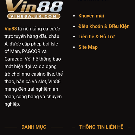
Khuyến mãi
Điều khoản & Điều Kiện
Vin88
là nền tảng cá cược
trực tuyến hàng đầu châu
Liên hệ & Hỗ Trợ
Á, được cấp phép bởi Isle
Site Map
of Man, PAGCOR và
Curacao. Với hệ thống bảo
mật hiện đại và đa dạng
trò chơi như casino live, thể
thao, bắn cá và slot, Vin88
mang đến trải nghiệm an
toàn, công bằng và chuyên
nghiệp.
DANH MỤC
THÔNG TIN LIÊN HỆ