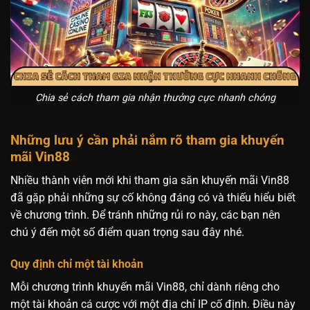
Chia sẻ cách tham gia nhận thưởng cực nhanh chóng
Những lưu ý cần phải nắm rõ tham gia khuyến
mãi Vin88
Nhiều thành viên mới khi tham gia săn khuyến mãi Vin88
đã gặp phải những sự cố không đáng có và thiếu hiểu biết
về chương trình. Để tránh những rủi ro này, các bạn nên
chú ý đến một số điểm quan trọng sau đây nhé.
Quy định chỉ một tài khoản
Mỗi chương trình khuyến mãi Vin88, chỉ dành riêng cho
một tài khoản cá cược với một địa chỉ IP cố định. Điều này