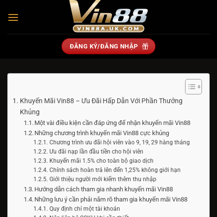
Bỏ
qua
nội
dung
ĐĂNG KÝ/ĐĂNG NHẬP
Table of Contents
Khuyến Mãi Vin88 – Ưu Đãi Hấp Dẫn Với Phần Thưởng
Khủng
Một vài điều kiện cần đáp ứng để nhận khuyến mãi Vin88
Những chương trình khuyến mãi Vin88 cực khủng
Chương trình ưu đãi hội viên vào 9, 19, 29 hàng tháng
Ưu đãi nạp lần đầu tiền cho hội viên
Khuyến mãi 1.5% cho toàn bộ giao dịch
Chính sách hoàn trả lên đến 1,25% không giới hạn
Giới thiệu người mới kiếm thêm thu nhập
Hướng dẫn cách tham gia nhanh khuyến mãi Vin88
Những lưu ý cần phải nắm rõ tham gia khuyến mãi Vin88
Quy định chỉ một tài khoản