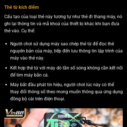
Thẻ từ kích điểm
Cấu tạo của loại thẻ này tương tự như thẻ đi thang máy, nó
ghi lại thông tin và mã khoá của thiết bị khác khi bạn đưa
thẻ vào. Cụ thể:
Người chơi sử dụng máy sao chép thẻ từ để đọc thẻ
nguyên bản của máy, tiếp đến lưu thông tin lập trình của
máy vào thẻ này.
Kết hợp thẻ từ với máy dò tần số sóng không cần kết nối
để tìm máy bắn cá.
Máy bắt đầu phát tín hiệu, người chơi lúc này có thể
thay đổi thông số theo mong muốn thông qua ứng dụng
đồng bộ cài trên điện thoại.