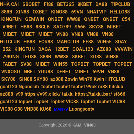
NHÀ CÁI
SBOBET
FI88
BET365
8KBET
DA88
TIPCLUB
888B
XIN88
OXBET
KING88
69VN
NHATVIP
HELLO88
KINGFUN
GEMWIN
ONBET
WW88
ONBET
ONBET
C54
V9BET
HB88
88CLB
SAO789
S666
SKY88
MIBET
MIBET
MIBET
MIBET
VN88
VN88
VN88
VN88
HITCLUB
HB88
FOR88
MANCLUB
EE88
WIN55
8DAY
B52
KINGFUN
DAGA
12BET
GOAL123
AZ888
VVVWIN
79KING
LEO88
888B
WW88
8KBET
XO88
VIN88
FABET
SV88
MIBET
WIN55
TOPBET
TOPBET
TOPBET
VNXOSO
NBET
YOU88
DEBET
MIBET
69VN
VN88
SKY88
SIN88
SKY88
az888
Zowin
Win79
Kwin
HITCLUB
goal123
Ngonclub
topbet
topbet
topbet
99ok
m88
hitclub
az888
v99
https://v99.click/
taixiu
https://taixiu.bar/
st666
goal123
topbet
Topbet
Topbet
VIC88
Topbet
Topbet
VIC88
VIC88
G88
VND88
KU68
Luongsontv
MAN79
Copyright 2026 ©
KAM- VIN88