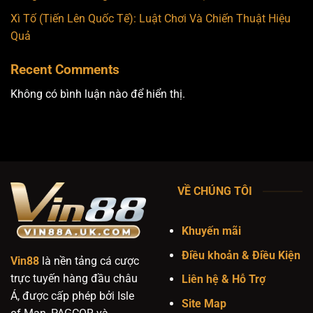
Xì Tố (Tiến Lên Quốc Tế): Luật Chơi Và Chiến Thuật Hiệu
Quả
Recent Comments
Không có bình luận nào để hiển thị.
VỀ CHÚNG TÔI
Khuyến mãi
Điều khoản & Điều Kiện
Vin88
là nền tảng cá cược
trực tuyến hàng đầu châu
Liên hệ & Hỗ Trợ
Á, được cấp phép bởi Isle
Site Map