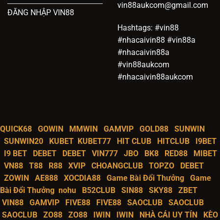
vin88aukcom@gmail.com
ĐĂNG NHẬP VIN88
Hashtags:
#vin88
#nhacaivin88 #vin88a
#nhacaivin88a
#vin88aukcom
#nhacaivin88aukcom
QUICK68
GOWIN
MMWIN
GAMVIP
GOLD88
SUNWIN
SUNWIN20
KUBET
KUBET77
HIT CLUB
HITCLUB
I9BET
I9 BET
DEBET
DEBET
VIN777
JBO
BK8
RED88
MIBET
VN88
T88
R88
XVIP
CHOANGCLUB
TOPZO
DEBET
ZOWIN
AE888
XOCDIA88
Game Bài Đổi Thưởng
Game
Bài Đổi Thưởng
nohu
B52CLUB
SIN88
SKY88
ZBET
VIN88
GAMVIP
FIVE88
FIVE88
SAOCLUB
SAOCLUB
SAOCLUB
ZO88
ZO88
IWIN
IWIN
NHÀ CÁI UY TÍN
KÈO