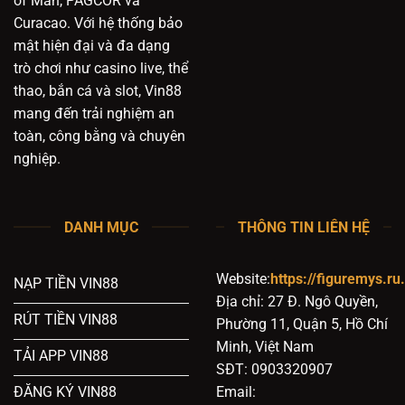
of Man, PAGCOR và
Curacao. Với hệ thống bảo
mật hiện đại và đa dạng
trò chơi như casino live, thể
thao, bắn cá và slot, Vin88
mang đến trải nghiệm an
toàn, công bằng và chuyên
nghiệp.
DANH MỤC
THÔNG TIN LIÊN HỆ
Website:
https://figuremys.ru
NẠP TIỀN VIN88
Địa chỉ: 27 Đ. Ngô Quyền,
RÚT TIỀN VIN88
Phường 11, Quận 5, Hồ Chí
Minh, Việt Nam
TẢI APP VIN88
SĐT: 0903320907
ĐĂNG KÝ VIN88
Email: