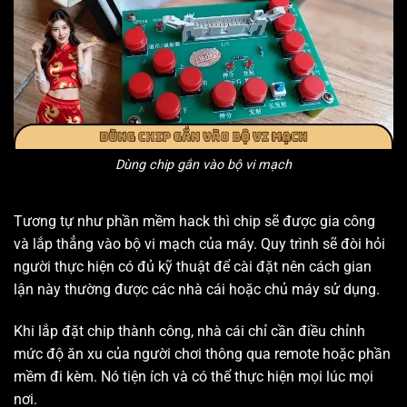
Dùng chip gắn vào bộ vi mạch
Tương tự như phần mềm hack thì chip sẽ được gia công
và lắp thẳng vào bộ vi mạch của máy. Quy trình sẽ đòi hỏi
người thực hiện có đủ kỹ thuật để cài đặt nên cách gian
lận này thường được các nhà cái hoặc chủ máy sử dụng.
Khi lắp đặt chip thành công, nhà cái chỉ cần điều chỉnh
mức độ ăn xu của người chơi thông qua remote hoặc phần
mềm đi kèm. Nó tiện ích và có thể thực hiện mọi lúc mọi
nơi.