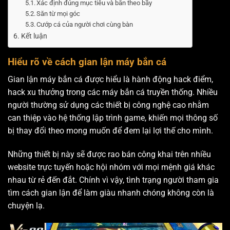
Xác định đúng mục tiêu và bắn theo bầy
Săn từ mọi góc
Cướp cá của người chơi cùng bàn
Kết luận
Hiểu rõ về cách gian lận máy bắn cá
Gian lận máy bắn cá được hiểu là hành động hack điểm,
hack xu thưởng trong các máy bắn cá truyền thống. Nhiều
người thường sử dụng các thiết bị công nghệ cao nhằm
can thiệp vào hệ thống lập trình game, khiến mọi thông số
bị thay đổi theo mong muốn để đem lại lợi thế cho mình.
Những thiết bị này sẽ được rao bán công khai trên nhiều
website trực tuyến hoặc hội nhóm với mọi mệnh giá khác
nhau từ rẻ đến đắt. Chính vì vậy, tình trạng người tham gia
tìm cách gian lận để làm giàu nhanh chóng không còn là
chuyện lạ.