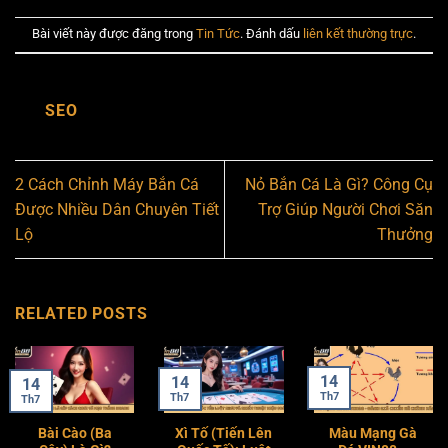
Bài viết này được đăng trong
Tin Tức
. Đánh dấu
liên kết thường trực
.
SEO
2 Cách Chỉnh Máy Bắn Cá
Nỏ Bắn Cá Là Gì? Công Cụ
Được Nhiều Dân Chuyên Tiết
Trợ Giúp Người Chơi Săn
Lộ
Thưởng
RELATED POSTS
14
14
14
Th7
Th7
Th7
Bài Cào (Ba
Xì Tố (Tiến Lên
Màu Mạng Gà