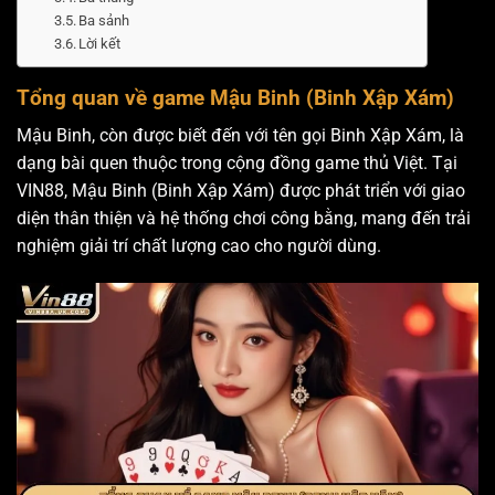
Ba sảnh
Lời kết
Tổng quan về game Mậu Binh (Binh Xập Xám)
Mậu Binh, còn được biết đến với tên gọi Binh Xập Xám, là
dạng bài quen thuộc trong cộng đồng game thủ Việt.
Tại
VIN88, Mậu Binh (Binh Xập Xám) được phát triển với giao
diện thân thiện và hệ thống chơi công bằng, mang đến trải
nghiệm giải trí chất lượng cao cho người dùng.