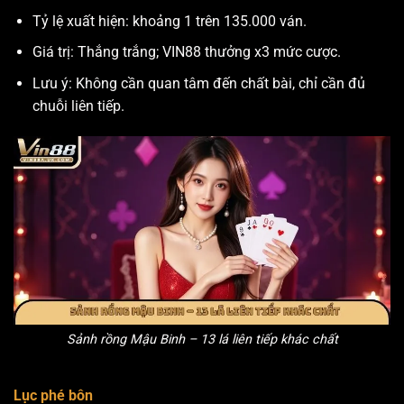
Tỷ lệ xuất hiện: khoảng 1 trên 135.000 ván.
Giá trị: Thắng trắng; VIN88 thưởng x3 mức cược.
Lưu ý: Không cần quan tâm đến chất bài, chỉ cần đủ
chuỗi liên tiếp.
Sảnh rồng Mậu Binh – 13 lá liên tiếp khác chất
Lục phé bôn