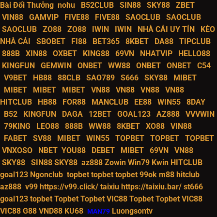
Bài Đổi Thưởng
nohu
B52CLUB
SIN88
SKY88
ZBET
VIN88
GAMVIP
FIVE88
FIVE88
SAOCLUB
SAOCLUB
SAOCLUB
ZO88
ZO88
IWIN
IWIN
NHÀ CÁI UY TÍN
KÈO
NHÀ CÁI
SBOBET
FI88
BET365
8KBET
DA88
TIPCLUB
888B
XIN88
OXBET
KING88
69VN
NHATVIP
HELLO88
KINGFUN
GEMWIN
ONBET
WW88
ONBET
ONBET
C54
V9BET
HB88
88CLB
SAO789
S666
SKY88
MIBET
MIBET
MIBET
MIBET
VN88
VN88
VN88
VN88
HITCLUB
HB88
FOR88
MANCLUB
EE88
WIN55
8DAY
B52
KINGFUN
DAGA
12BET
GOAL123
AZ888
VVVWIN
79KING
LEO88
888B
WW88
8KBET
XO88
VIN88
FABET
SV88
MIBET
WIN55
TOPBET
TOPBET
TOPBET
VNXOSO
NBET
YOU88
DEBET
MIBET
69VN
VN88
SKY88
SIN88
SKY88
az888
Zowin
Win79
Kwin
HITCLUB
goal123
Ngonclub
topbet
topbet
topbet
99ok
m88
hitclub
az888
v99
https://v99.click/
taixiu
https://taixiu.bar/
st666
goal123
topbet
Topbet
Topbet
VIC88
Topbet
Topbet
VIC88
VIC88
G88
VND88
KU68
Luongsontv
MAN79