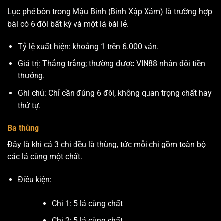
Lục phé bôn trong Mậu Binh (Binh Xập Xám) là trường hợp
bài có 6 đôi bất kỳ và một lá bài lẻ.
Tỷ lệ xuất hiện: khoảng 1 trên 6.000 ván.
Giá trị: Thắng trắng; thường được VIN88 nhân đôi tiền
thưởng.
Ghi chú: Chỉ cần đúng 6 đôi, không quan trọng chất hay
thứ tự.
Ba thùng
Đây là khi cả 3 chi đều là thùng, tức mỗi chi gồm toàn bộ
các lá cùng một chất.
Điều kiện:
Chi 1: 5 lá cùng chất
Chi 2: 5 lá cùng chất