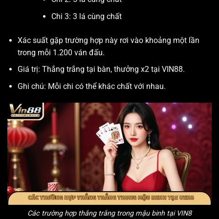
Chi 3: 3 lá cùng chất
Xác suất gặp trường hợp này rơi vào khoảng một lần
trong mỗi 1.200 ván đấu.
Giá trị: Thắng trắng tại bàn, thưởng x2 tại VIN88.
Ghi chú: Mỗi chi có thể khác chất với nhau.
Các trường hợp thắng trắng trong mậu binh tại VIN8