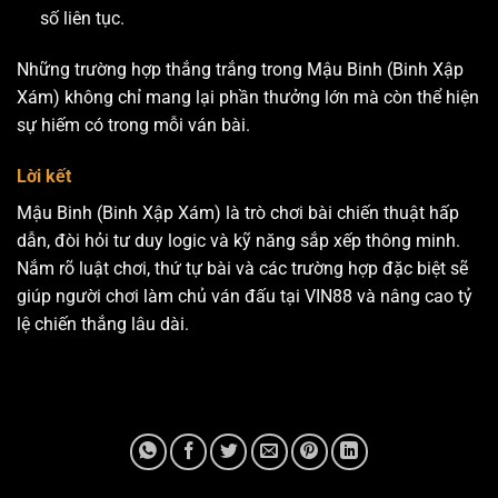
số liên tục.
Những trường hợp thắng trắng trong Mậu Binh (Binh Xập
Xám) không chỉ mang lại phần thưởng lớn mà còn thể hiện
sự hiếm có trong mỗi ván bài.
Lời kết
Mậu Binh (Binh Xập Xám) là trò chơi bài chiến thuật hấp
dẫn, đòi hỏi tư duy logic và kỹ năng sắp xếp thông minh.
Nắm rõ luật chơi, thứ tự bài và các trường hợp đặc biệt sẽ
giúp người chơi làm chủ ván đấu tại VIN88 và nâng cao tỷ
lệ chiến thắng lâu dài.