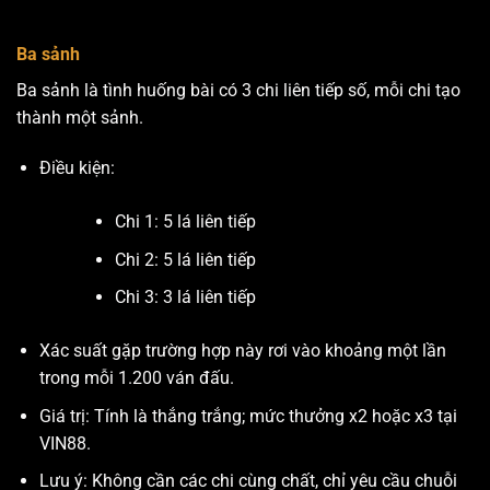
Ba sảnh
Ba sảnh là tình huống bài có 3 chi liên tiếp số, mỗi chi tạo
thành một sảnh.
Điều kiện:
Chi 1: 5 lá liên tiếp
Chi 2: 5 lá liên tiếp
Chi 3: 3 lá liên tiếp
Xác suất gặp trường hợp này rơi vào khoảng một lần
trong mỗi 1.200 ván đấu.
Giá trị: Tính là thắng trắng; mức thưởng x2 hoặc x3 tại
VIN88.
Lưu ý: Không cần các chi cùng chất, chỉ yêu cầu chuỗi