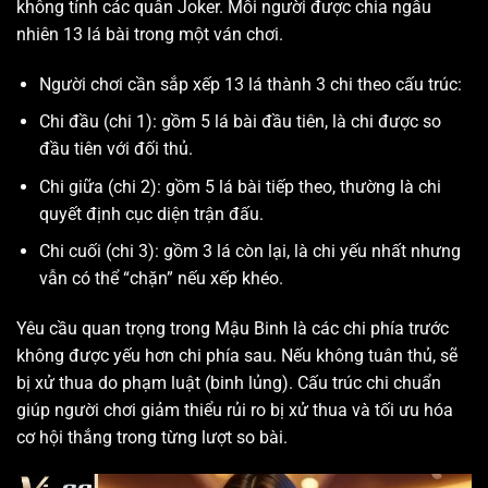
không tính các quân Joker.
Mỗi người được chia ngẫu
nhiên 13 lá bài trong một ván chơi.
Người chơi cần sắp xếp 13 lá thành 3 chi theo cấu trúc:
Chi đầu (chi 1): gồm 5 lá bài đầu tiên, là chi được so
đầu tiên với đối thủ.
Chi giữa (chi 2): gồm 5 lá bài tiếp theo, thường là chi
quyết định cục diện trận đấu.
Chi cuối (chi 3): gồm 3 lá còn lại, là chi yếu nhất nhưng
vẫn có thể “chặn” nếu xếp khéo.
Yêu cầu quan trọng trong Mậu Binh là các chi phía trước
không được yếu hơn chi phía sau. Nếu không tuân thủ, sẽ
bị xử thua do phạm luật (binh lủng). Cấu trúc chi chuẩn
giúp người chơi giảm thiểu rủi ro bị xử thua và tối ưu hóa
cơ hội thắng trong từng lượt so bài.