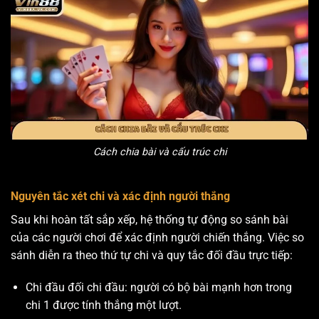
Cách chia bài và cấu trúc chi
Nguyên tắc xét chi và xác định người thắng
Sau khi hoàn tất sắp xếp, hệ thống tự động so sánh bài
của các người chơi để xác định người chiến thắng. Việc so
sánh diễn ra theo thứ tự chi và quy tắc đối đầu trực tiếp:
Chi đầu đối chi đầu: người có bộ bài mạnh hơn trong
chi 1 được tính thắng một lượt.